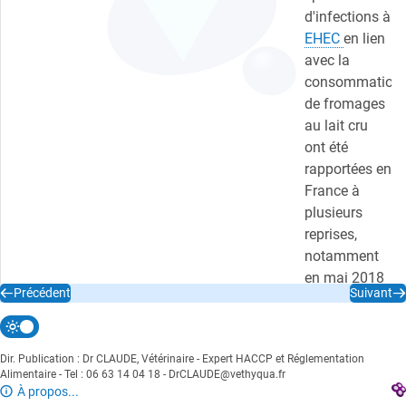
d'infections à
EHEC
en lien
avec la
consommation
de fromages
au lait cru
ont été
rapportées en
France à
plusieurs
reprises,
notamment
en mai 2018
Précédent
Suivant
(11 enfants
atteints de
SHU dont l'un
Dir. Publication : Dr CLAUDE, Vétérinaire - Expert HACCP et Réglementation
est décédé)
Alimentaire - Tel : 06 63 14 04 18 - DrCLAUDE@vethyqua.fr
et en avril
À propos...