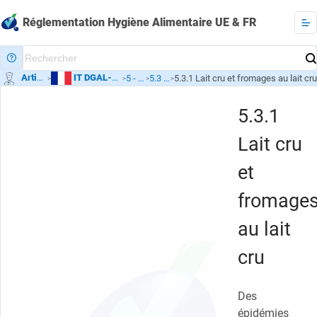
Réglementation Hygiène Alimentaire UE & FR
Artisans - Restauration - Restau Collective - Flexibilité
IT DGAL-2023
Commerce de détail - Restauration Collective
5 - Restauration Collective
5.3 Rappels cas particuliers
5.3.1 Lait cru et fromages au lait cru
>
>
>
>
5.3.1
Lait cru
et
fromage
au lait
cru
Des
épidémies