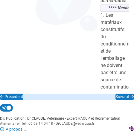
alimentaires
****
Version 
1. Les
matériaux
constitutifs
du
conditionnemen
et de
l'emballage
ne doivent
pas être une
source de
contamination.
Précédent
Suivant
2. Les
conditionnemen
doivent être
Dir. Publication : Dr CLAUDE, Vétérinaire - Expert HACCP et Réglementation
entreposés
Alimentaire - Tel : 06 63 14 04 18 - DrCLAUDE@vethyqua.fr
de telle façon
À propos...