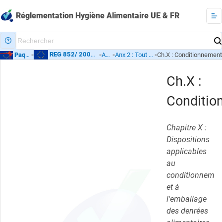
Réglementation Hygiène Alimentaire UE & FR
REG 852/ 2004
- Règles Générales d'Hygiène
Paquet Hygiène CE
Annexes
Anx 2 : Tout secteur alimentaire
Ch.X : Conditionnemen
>
>
>
>
Ch.X :
Conditio
Chapitre X :
Dispositions
applicables
au
conditionnemen
et à
l'emballage
des denrées