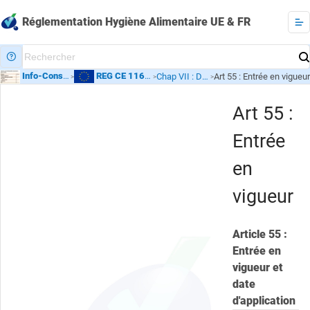
Réglementation Hygiène Alimentaire UE & FR
Info-Conso
- Etiquetage
REG CE 1169/2011
- INCO
Chap VII : Dispositions
Art 55 : Entrée en vigueu
>
>
>
Art 55 :
Entrée
en
vigueur
Article 55 :
Entrée en
vigueur et
date
d'application