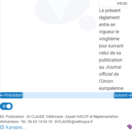
Version 
Le présent
règlement
entre en
vigueur le
vingtième
jour suivant
celui de sa
publication
au
Journal
officiel de
l'Union
européenne
.
Précédent
Suivant
Il est
applicable à
partir du 13
Dir. Publication : Dr CLAUDE, Vétérinaire - Expert HACCP et Réglementation
décembre
Alimentaire - Tel : 06 63 14 04 18 - DrCLAUDE@vethyqua.fr
À propos...
2014, à